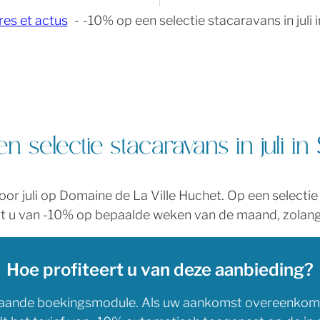
res et actus
-10% op een selectie stacaravans in juli 
Beperkte aanbieding – juli 2026
n selectie stacaravans in juli in
or juli op Domaine de La Ville Huchet. Op een selectie
t u van -10% op bepaalde weken van de maand, zolang
Hoe profiteert u van deze aanbieding?
erstaande boekingsmodule. Als uw aankomst overeenko