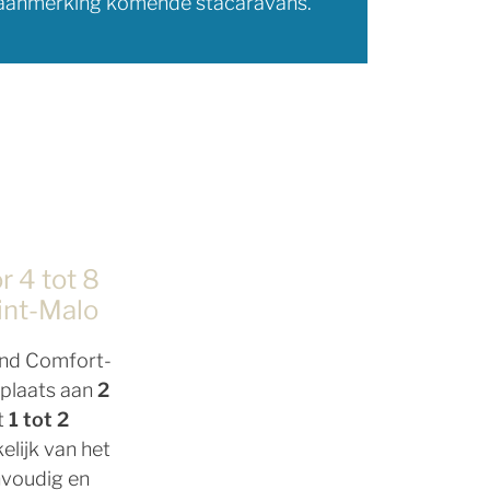
in aanmerking komende stacaravans.
r 4 tot 8
int-Malo
and Comfort-
 plaats aan
2
t
1 tot 2
elijk van het
nvoudig en