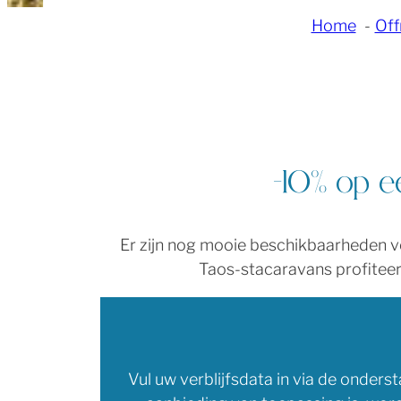
Home
Off
-10% op ee
Er zijn nog mooie beschikbaarheden vo
Taos-stacaravans profiteer
Vul uw verblijfsdata in via de ond