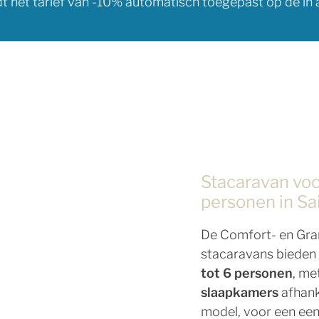
dt het tarief van -10% automatisch toegepast op de 
Stacaravan voo
personen in Sa
De Comfort- en Gr
stacaravans bieden
tot 6 personen
, me
slaapkamers
afhank
model, voor een ee