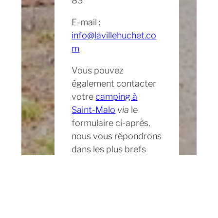
83
A
E-mail :
info@lavillehuchet.co
m
Vous pouvez
également contacter
votre
camping à
Saint-Malo
via
le
formulaire ci-après,
nous vous répondrons
dans les plus brefs
délais.
REJOIGNEZ L’ÉQUIPE !
Retrouvez toutes nos