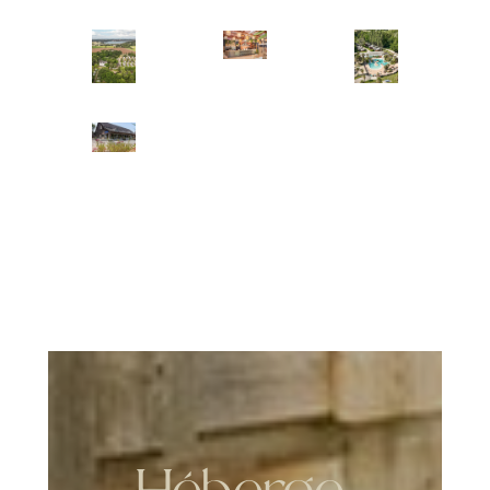
Profitez de notre package de 6
hébergements sur place qui constituent
un avantage important pour la réussite de
votre événement. Offrez la possibilité à
vos invités de dormir sur place.
Pas de limitation d’horaires le jour de la
réception.
Le Domaine de la Ville Huchet étant un
camping, la location de salle n’est
possible qu’en période de fermeture, de
fin septembre à fin février.