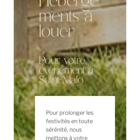
Héberge
ments à
louer
Pour votre
évènement à
Saint-Malo
Pour prolonger les
festivités en toute
sérénité, nous
mettons à votre