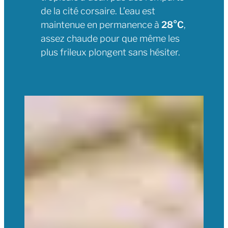
de la cité corsaire. L’eau est
maintenue en permanence à
28°C
,
assez chaude pour que même les
plus frileux plongent sans hésiter.