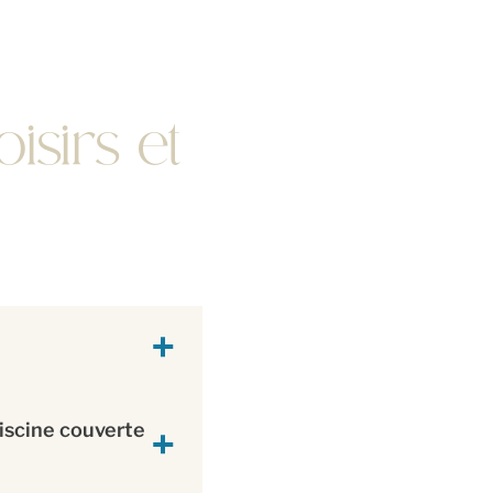
isirs et
piscine couverte