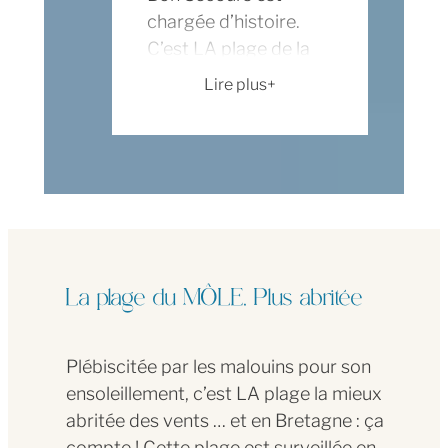
chargée d’histoire.
C’est LA plage de la
ville fortifiée. Un
Lire plus
décor idéal pour se
plonger dans l’histoire
de Saint Malo en lisant
son guide
tranquillement à la
grande terrasse du
bar surplombant la
plage.
La plage du MÔLE, Plus abritée
Attention, en été,
cette plage est très
Plébiscitée par les malouins pour son
fréquentée. Ames
ensoleillement, c’est LA plage la mieux
solitaires, privilégiez
abritée des vents … et en Bretagne : ça
un passage tôt le
compte ! Cette plage est surveillée en