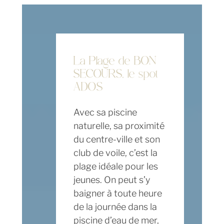
une zone moins fréquentée.
Conseil clients
: prévoyez d’arriver tôt le
matin en haute saison pour trouver
facilement un bon spot. À marée haute,
La Plage de BON
l’espace se réduit : pensez à consulter les
SECOURS, le spot
horaires de marée.
ADOS
Avec sa piscine
naturelle, sa proximité
du centre-ville et son
club de voile, c’est la
plage idéale pour les
jeunes. On peut s’y
baigner à toute heure
de la journée dans la
piscine d’eau de mer,