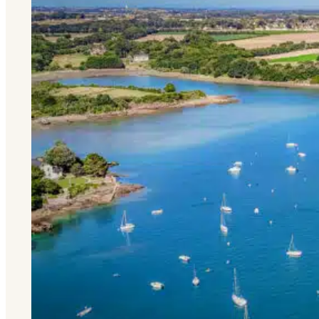
travers son mythique
architecte-urbaniste.
Quand le ciel est bien
dégagé, on peut
également découvrir
les côtes de Dinard et
plus loin, le Cap Fréhel
! Le soir, le coucher de
soleil y est
magnifique.
En été, c’est très
fréquenté : pour plus
de tranquillité,
privilégiez tôt le matin
ou en fin de journée.