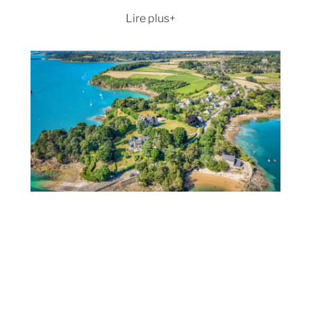
La digue, qui longe la Grande Plage, offre
Lire plus
une balade à pied très agréable pour
admirer les belles demeures de bord de
mer. C’est également LE SPOT idéal pour
les joggeurs en quête d’air marin.
La Plage de la Hoguette, idéale pour les
sports nautiques, vous pourrez
facilement y pratiquer la planche et le
char à voile ou le surf. Une école de voile y
est d’ailleurs installée. Et c’est là que se
trouve le club enfant.
La Plage de Rochebonne, plus intimiste.
Elle est recommandée pour ceux qui
recherchent un endroit plus tranquille
pour se détendre, lire ou se baigner dans