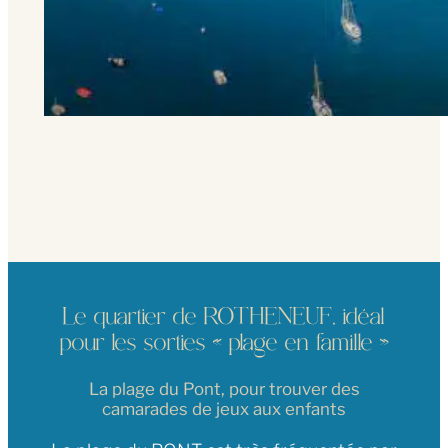
Le quartier de ROTHENEUF, idéal
pour les sorties « plage en famille »
La plage du Pont, pour trouver des
camarades de jeux aux enfants