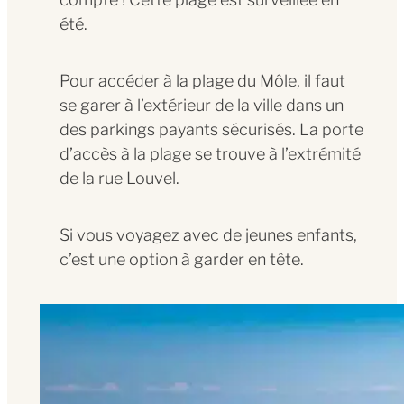
matin ou tard le soir
été.
pour plus de
tranquillité …
Pour accéder à la plage du Môle, il faut
se garer à l’extérieur de la ville dans un
La plage de Bon
des parkings payants sécurisés. La porte
Secours offre une vue
d’accès à la plage se trouve à l’extrémité
exceptionnelle sur les
de la rue Louvel.
rochers du grand Bé
et du petit Bé. A
marée basse, on peut
Si vous voyagez avec de jeunes enfants,
rejoindre à pied ces 2
c’est une option à garder en tête.
îlots. C’est une balade
idéale sur les traces
de Vauban … une
occasion insolite de
se plonger dans
l’histoire de la ville à